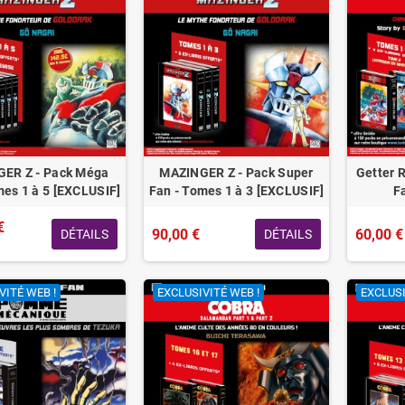
ER Z - Pack Méga
MAZINGER Z - Pack Super
Getter 
mes 1 à 5 [EXCLUSIF]
Fan - Tomes 1 à 3 [EXCLUSIF]
F
€
90,00 €
60,00 €
DÉTAILS
DÉTAILS
VITÉ WEB !
EXCLUSIVITÉ WEB !
EXCLUSI