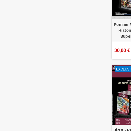
Pomme M
Histoi
Supe
30,00 €
EXCLUSI
Big X - 