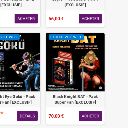
[EXCLUSIF]
[EXCLUSIF]
56,00 €
ACHETER
ACHETER
VITÉ WEB !
EXCLUSIVITÉ WEB !
ht Eye Gokû - Pack
Black Knight BAT - Pack
r Fan [EXCLUSIF]
Super Fan [EXCLUSIF]
70,00 €
DÉTAILS
ACHETER