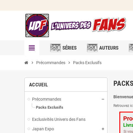
view_headline
SÉRIES
AUTEURS
chevron_right
Précommandes
chevron_right
Packs Exclusifs
PACKS
ACCUEIL
Bienvenue 
Précommandes
Retrouvez ic
Packs Exclusifs
Pro
Exclusivités Univers des Fans
Livr
Japan Expo
Si vo