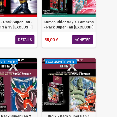
- Pack Super Fan -
Kamen Rider V3 / X / Amazon
13 à 15 [EXCLUSIF]
- Pack Super Fan [EXCLUSIF]
58,00 €
DÉTAILS
ACHETER
VITÉ WEB !
EXCLUSIVITÉ WEB !
- Pack Super Fan 2
Big X - Pack Super Fan 1