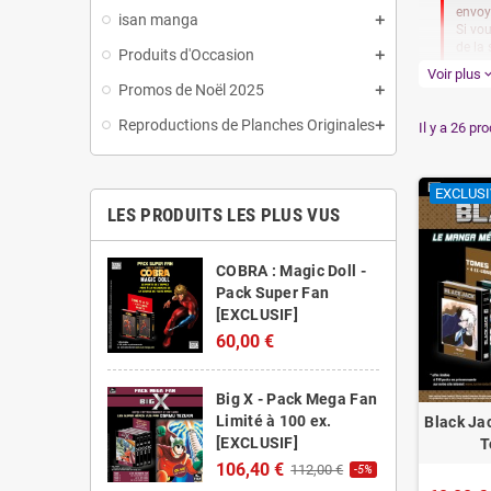
envoy
isan manga
Si vo
de la
Produits d'Occasion
Voir plus
expand_
Promos de Noël 2025
Les p
Reproductions de Planches Originales
Il y a 26 pro
Les p
Si v
EXCLUSI
nous
LES PRODUITS LES PLUS VUS
COBRA : Magic Doll -
Pack Super Fan
[EXCLUSIF]
60,00 €
Big X - Pack Mega Fan
Limité à 100 ex.
Black Jac
[EXCLUSIF]
T
106,40 €
112,00 €
-5%