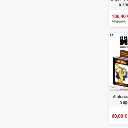
à 10
106,40 
112,00 €
Ambass
Sup
60,00 €