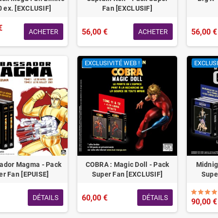
0 ex. [EXCLUSIF]
Fan [EXCLUSIF]
€
56,00 €
56,00 €
ACHETER
ACHETER
EXCLUSIVITÉ WEB !
EXCLUSI
ador Magma - Pack
COBRA : Magic Doll - Pack
Midnig
er Fan [EPUISE]
Super Fan [EXCLUSIF]
Supe
60,00 €
DÉTAILS
DÉTAILS
90,00 €