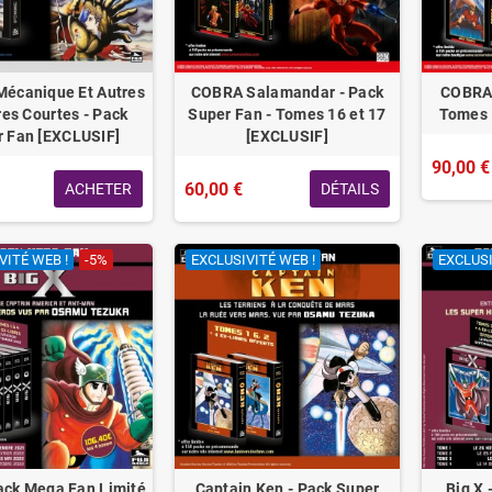
écanique Et Autres
COBRA Salamandar - Pack
COBRA 
res Courtes - Pack
Super Fan - Tomes 16 et 17
Tomes 
r Fan [EXCLUSIF]
[EXCLUSIF]
90,00 €
60,00 €
ACHETER
DÉTAILS
VITÉ WEB !
-5%
EXCLUSIVITÉ WEB !
EXCLUSI
Pack Mega Fan Limité
Captain Ken - Pack Super
Big X 