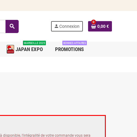
0
search
person
Connexion
0,00 €
MARSEILLE 2025
BONNES AFFAIRES
JAPAN EXPO
PROMOTIONS
isponible, l'intégralité de votre commande vous sera