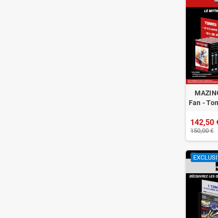
MAZING
Fan - To
142,50 
150,00 €
EXCLUSI