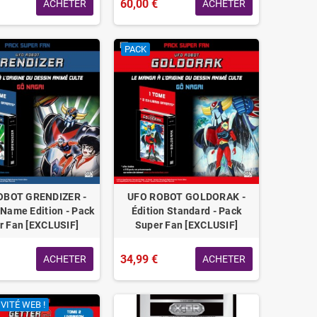
60,00 €
ACHETER
ACHETER
PACK
OBOT GRENDIZER -
UFO ROBOT GOLDORAK -
 Name Edition - Pack
Édition Standard - Pack
r Fan [EXCLUSIF]
Super Fan [EXCLUSIF]
34,99 €
ACHETER
ACHETER
VITÉ WEB !