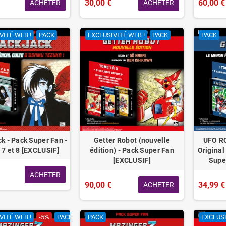
30,00 €
60,00 €
ACHETER
ACHETER
VITÉ WEB !
PACK
EXCLUSIVITÉ WEB !
PACK
PACK
k - Pack Super Fan -
Getter Robot (nouvelle
UFO R
7 et 8 [EXCLUSIF]
édition) - Pack Super Fan
Original
[EXCLUSIF]
Supe
ACHETER
90,00 €
34,99 €
ACHETER
VITÉ WEB !
-5%
PACK
PACK
EXCLUSI