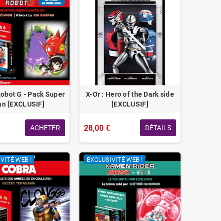
Robot G - Pack Super
X-Or : Hero of the Dark side
an [EXCLUSIF]
[EXCLUSIF]
28,00 €
ACHETER
DÉTAILS
VITÉ WEB !
EXCLUSIVITÉ WEB !