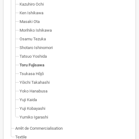
Kazuhiro Ochi
Ken Ishikawa
Masaki Ota
Morihiko Ishikawa
Osamu Tezuka
Shotaro Ishinomori
Tatsuo Yoshida
Toru Fujisawa
Tsukasa Hôjô
Yôichi Takahashi
Yoko Hanabusa
Yuji Kaida
Yuji Kobayashi
Yumiko Igarashi
Arrêt de Commercialisation
Textile