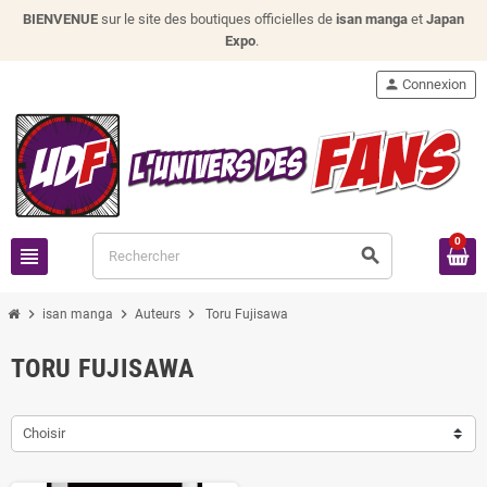
BIENVENUE
sur le site des boutiques officielles de
isan manga
et
Japan
Expo
.
person
Connexion
0
view_headline
search
chevron_right
chevron_right
chevron_right
isan manga
Auteurs
Toru Fujisawa
TORU FUJISAWA
Choisir