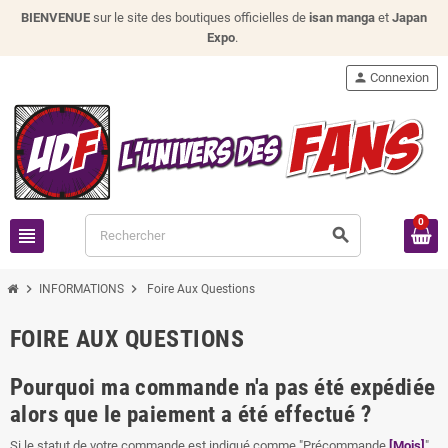
BIENVENUE
sur le site des boutiques officielles de
isan manga
et
Japan
Expo
.
person
Connexion
0
view_headline
search
chevron_right
chevron_right
INFORMATIONS
Foire Aux Questions
FOIRE AUX QUESTIONS
Pourquoi ma commande n'a pas été expédiée
alors que le paiement a été effectué ?
Si le statut de votre commande est indiqué comme "Précommande
[Mois]
",