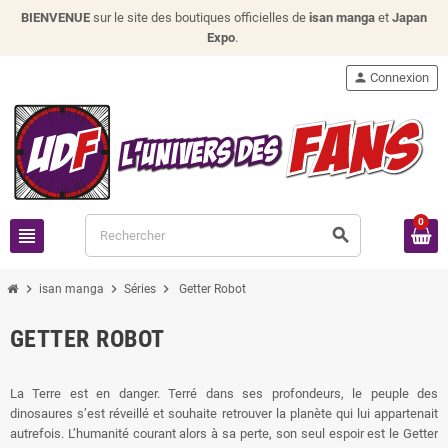
BIENVENUE
sur le site des boutiques officielles de
isan manga
et
Japan
Expo
.
person
Connexion
0
view_headline
search
chevron_right
chevron_right
chevron_right
isan manga
Séries
Getter Robot
GETTER ROBOT
La Terre est en danger. Terré dans ses profondeurs, le peuple des
dinosaures s’est réveillé et souhaite retrouver la planète qui lui appartenait
autrefois. L’humanité courant alors à sa perte, son seul espoir est le Getter