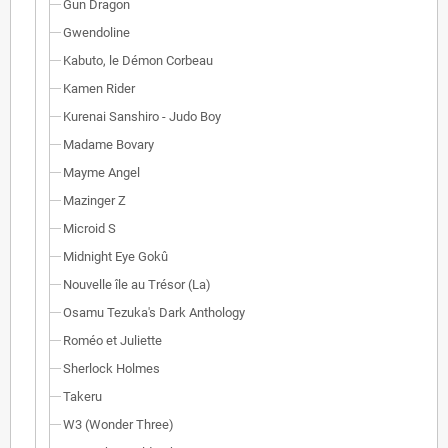
Gun Dragon
Gwendoline
Kabuto, le Démon Corbeau
Kamen Rider
Kurenai Sanshiro - Judo Boy
Madame Bovary
Mayme Angel
Mazinger Z
Microid S
Midnight Eye Gokû
Nouvelle île au Trésor (La)
Osamu Tezuka's Dark Anthology
Roméo et Juliette
Sherlock Holmes
Takeru
W3 (Wonder Three)