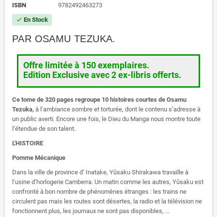
ISBN
9782492463273
En Stock
check
PAR OSAMU TEZUKA.
Offre limitée à 150 exemplaires.
Edition Exclusive avec 2 ex-libris offerts.
Ce tome de 320 pages regroupe 10 histoires courtes de Osamu
Tezuka,
à l’ambiance sombre et torturée, dont le contenu s’adresse à
un public averti. Encore une fois, le Dieu du Manga nous montre toute
l’étendue de son talent.
L'HISTOIRE
Pomme Mécanique
Dans la ville de province d’ Inatake, Yûsaku Shirakawa travaille à
l’usine d’horlogerie Camberra. Un matin comme les autres, Yûsaku est
confronté à bon nombre de phénomènes étranges : les trains ne
circulent pas mais les routes sont désertes, la radio et la télévision ne
fonctionnent plus, les journaux ne sont pas disponibles, ...