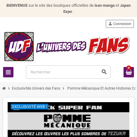
BIENVENUE
sur le site des boutiques officielles de
isan manga
et
Japan
Expo
.
person
Connexion
0
view_headline
search
chevron_right
chevron_right
Exclusivités Univers des Fans
Pomme Mécanique Et Autres Histoires Cou
EXCLUSIVITÉ WEB !