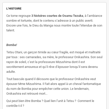
L'HISTOIRE
Ce tome regroupe
3 histoires courtes de Osamu Tezuka
, à l’ambiance
sombre et torturée, dont le contenu s’adresse à un public averti.
Encore une fois, le Dieu du Manga nous montre toute l’étendue de son
talent.
Bomba!
Tetsu Otani, un garçon timide au cœur fragile, est moqué et maltraité
par tous : ses camarades, sa mère, le professeur Onikashira. Son seul
rayon de soleil, c’est la professeure Mizushima dont il est
secrètement amoureux et qu’il rêve d’épouser lorsqu’il sera devenu
adulte.
Tout bascule quand il découvre que le professeur Onikashira veut
épouser Mme Mizushima. Il fait alors appel à un cheval fantomatique
du nom de Bomba pour empêcher cette union. Le lendemain,
Onikashira est retrouvé mort...
Qui peut bien être Bomba ? Quel lien l’unit à Tetsu ?
Comment le
contrôle-t-il ?