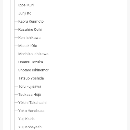
Ippei Kuri
Junji Ito
Kaoru Kurimoto
Kazuhiro Ochi
Ken Ishikawa
Masaki Ota
Morihiko Ishikawa
Osamu Tezuka
Shotaro Ishinomori
Tatsuo Yoshida
Toru Fujisawa
Tsukasa Hôjô
Yôichi Takahashi
Yoko Hanabusa
Yuji Kaida
Yuji Kobayashi