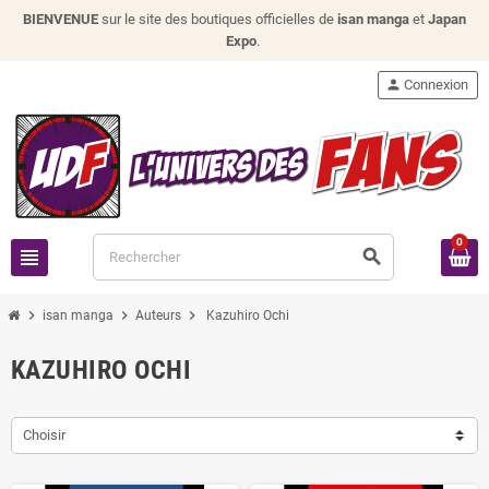
BIENVENUE
sur le site des boutiques officielles de
isan manga
et
Japan
Expo
.
person
Connexion
0
view_headline
search
chevron_right
chevron_right
chevron_right
isan manga
Auteurs
Kazuhiro Ochi
KAZUHIRO OCHI
Choisir