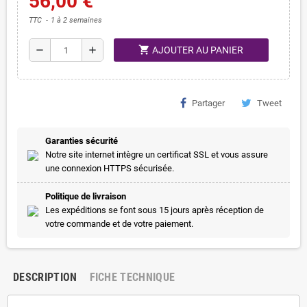
56,00 €
TTC
1 à 2 semaines
shopping_cart
remove
add
AJOUTER AU PANIER
Partager
Tweet
Garanties sécurité
Notre site internet intègre un certificat SSL et vous assure
une connexion HTTPS sécurisée.
Politique de livraison
Les expéditions se font sous 15 jours après réception de
votre commande et de votre paiement.
DESCRIPTION
FICHE TECHNIQUE