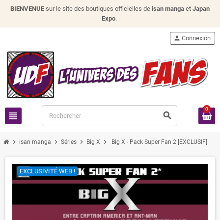
BIENVENUE
sur le site des boutiques officielles de
isan manga
et
Japan
Expo
.
person
Connexion
0
view_headline
search
chevron_right
chevron_right
chevron_right
chevron_right
isan manga
Séries
Big X
Big X - Pack Super Fan 2 [EXCLUSIF]
EXCLUSIVITÉ WEB !