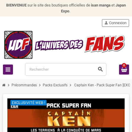
BIENVENUE
sur le site des boutiques officielles de
isan manga
et
Japan
Expo
.
person
Connexion
0
view_headline
search
chevron_right
chevron_right
chevron_right
Précommandes
Packs Exclusifs
Captain Ken - Pack Super Fan [EXCL
EXCLUSIVITÉ WEB !