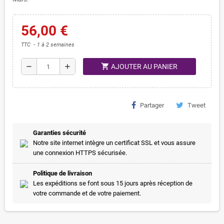
56,00 €
TTC
1 à 2 semaines
shopping_cart
remove
add
AJOUTER AU PANIER
Partager
Tweet
Garanties sécurité
Notre site internet intègre un certificat SSL et vous assure
une connexion HTTPS sécurisée.
Politique de livraison
Les expéditions se font sous 15 jours après réception de
votre commande et de votre paiement.