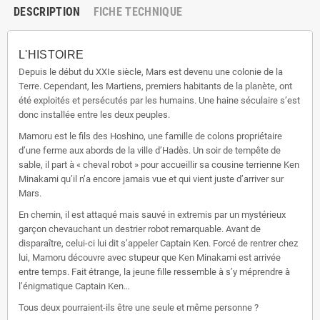
DESCRIPTION
FICHE TECHNIQUE
L'HISTOIRE
Depuis le début du XXIe siècle, Mars est devenu une colonie de la
Terre. Cependant, les Martiens, premiers habitants de la planète, ont
été exploités et persécutés par les humains. Une haine séculaire s’est
donc installée entre les deux peuples.
Mamoru est le fils des Hoshino, une famille de colons propriétaire
d’une ferme aux abords de la ville d’Hadès. Un soir de tempête de
sable, il part à « cheval robot » pour accueillir sa cousine terrienne Ken
Minakami qu’il n’a encore jamais vue et qui vient juste d’arriver sur
Mars.
En chemin, il est attaqué mais sauvé in extremis par un mystérieux
garçon chevauchant un destrier robot remarquable. Avant de
disparaître, celui-ci lui dit s’appeler Captain Ken. Forcé de rentrer chez
lui, Mamoru découvre avec stupeur que Ken Minakami est arrivée
entre temps. Fait étrange, la jeune fille ressemble à s’y méprendre à
l’énigmatique Captain Ken…
Tous deux pourraient-ils être une seule et même personne ?