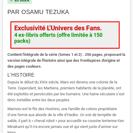
En Stock
check
PAR OSAMU TEZUKA
Exclusivité L'Univers des Fans.
4 ex-libris offerts (offre limitée à 150
packs)
Contient l'intégrale de la série (tomes 1 et 2) . 256 pages, proposant la
version intégrale de l'histoire ainsi que des frontispices d'origine et
des pages couleurs.
L'HISTOIRE
Depuis le début du XXIe siècle, Mars est devenu une colonie de la
Terre. Cependant, les Martiens, premiers habitants de la planète, ont
été exploités et persécutés par les humains. Une haine séculaire s’est
donc installée entre les deux peuples.
Mamoru est le fils des Hoshino, une famille de colons propriétaire
d’une ferme aux abords de la ville d’Hadès. Un soir de tempête de
sable, il part à « cheval robot » pour accueillir sa cousine terrienne Ken
Minakami qu’il n’a encore jamais vue et qui vient juste d’arriver sur
Mars.