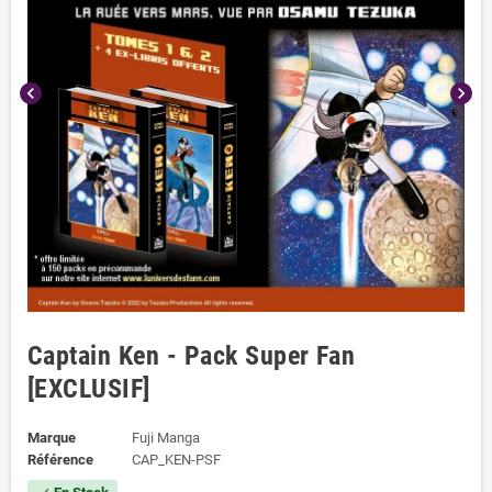
chevron_left
chevron_right
Captain Ken - Pack Super Fan
[EXCLUSIF]
Marque
Fuji Manga
Référence
CAP_KEN-PSF