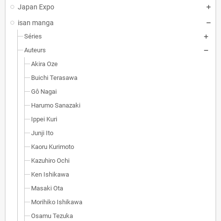
Japan Expo
isan manga
Séries
Auteurs
Akira Oze
Buichi Terasawa
Gô Nagai
Harumo Sanazaki
Ippei Kuri
Junji Ito
Kaoru Kurimoto
Kazuhiro Ochi
Ken Ishikawa
Masaki Ota
Morihiko Ishikawa
Osamu Tezuka