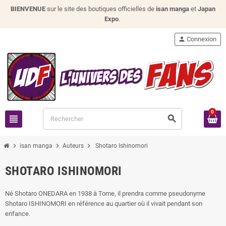
BIENVENUE
sur le site des boutiques officielles de
isan manga
et
Japan
Expo
.
person
Connexion
0
view_headline
search
chevron_right
chevron_right
chevron_right
isan manga
Auteurs
Shotaro Ishinomori
SHOTARO ISHINOMORI
Né Shotaro ONEDARA en 1938 à Tome, il prendra comme pseudonyme
Shotaro ISHINOMORI en référence au quartier où il vivait pendant son
enfance.