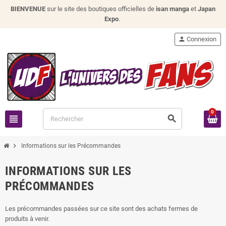
BIENVENUE
sur le site des boutiques officielles de
isan manga
et
Japan
Expo
.
person
Connexion
0
view_headline
search
chevron_right
Informations sur les Précommandes
INFORMATIONS SUR LES
PRÉCOMMANDES
Les précommandes passées sur ce site sont des achats fermes de
produits à venir.