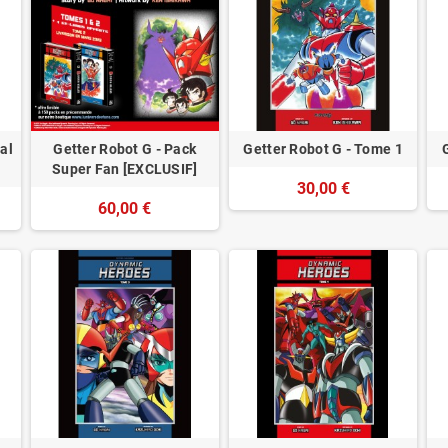
al
Getter Robot G - Pack
Getter Robot G - Tome 1
1
Super Fan [EXCLUSIF]
30,00 €
60,00 €