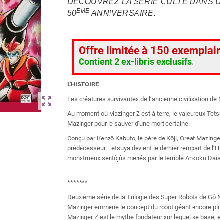
DÉCOUVREZ LA SÉRIE CULTE DANS 
ÈME
50
ANNIVERSAIRE.
Offre limitée à 150 exemplair
Contient 2 ex-libris exclusifs.
L'HISTOIRE
zoom_out_map
Les créatures survivantes de l’ancienne civilisation de 
Au moment où Mazinger Z est à terre, le valeureux Tet
Mazinger pour le sauver d’une mort certaine.
Conçu par Kenzô Kabuto, le père de Kôji, Great Mazinger
prédécesseur. Tetsuya devient le dernier rempart de l’H
monstrueux sentôjûs menés par le terrible Ankoku Dai
*******
Deuxième série de la Trilogie des Super Robots de Gô 
Mazinger emmène le concept du robot géant encore plu
Mazinger Z est le mythe fondateur sur lequel se base, e