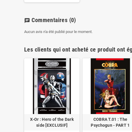
Commentaires
(0)
chat
Aucun avis n'a été publié pour le moment.
Les clients qui ont acheté ce produit ont é
: The
X-Or : Hero of the Dark
COBRA T.01 : The
PART 2
side [EXCLUSIF]
Psychogun - PART 1