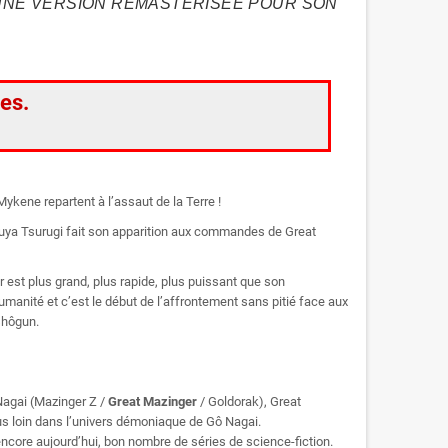
UNE VERSION REMASTERISÉE POUR SON
es.
Mykene repartent à l’assaut de la Terre !
suya Tsurugi fait son apparition aux commandes de Great
 est plus grand, plus rapide, plus puissant que son
umanité et c’est le début de l’affrontement sans pitié face aux
shôgun.
Nagai (Mazinger Z /
Great Mazinger
/ Goldorak), Great
s loin dans l’univers démoniaque de Gô Nagai.
ncore aujourd’hui, bon nombre de séries de science-fiction.