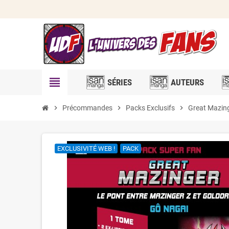
view_headline
SÉRIES
AUTEURS
chevron_right
Précommandes
chevron_right
Packs Exclusifs
chevron_right
Great Mazing
EXCLUSIVITÉ WEB !
PACK