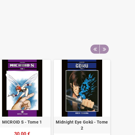
MICROID S - Tome 1
Midnight Eye Gokû - Tome
Getter 
2
Super 
30,00 €