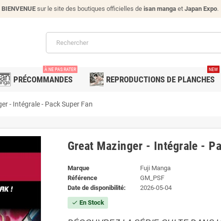
BIENVENUE
sur le site des boutiques officielles de
isan manga
et
Japan Expo
.
À NE PAS RATER
NEW
PRÉCOMMANDES
REPRODUCTIONS DE PLANCHES
er - Intégrale - Pack Super Fan
Great Mazinger - Intégrale - P
Marque
Fuji Manga
Référence
GM_PSF
Date de disponibilité:
2026-05-04
En Stock
check