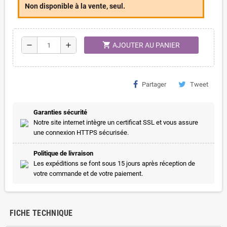
Non disponible à la vente, seul.
shopping_cart
remove
add
AJOUTER AU PANIER
Partager
Tweet
Garanties sécurité
Notre site internet intègre un certificat SSL et vous assure
une connexion HTTPS sécurisée.
Politique de livraison
Les expéditions se font sous 15 jours après réception de
votre commande et de votre paiement.
FICHE TECHNIQUE