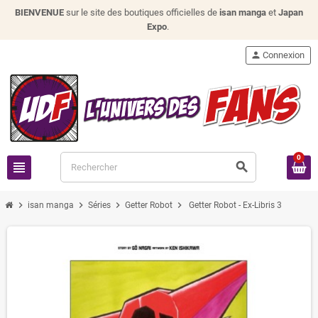
BIENVENUE
sur le site des boutiques officielles de
isan manga
et
Japan
Expo
.
person
Connexion
0
view_headline
search
chevron_right
chevron_right
chevron_right
chevron_right
isan manga
Séries
Getter Robot
Getter Robot - Ex-Libris 3