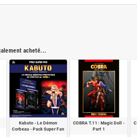
galement acheté...
Kabuto - Le Démon
COBRA T.11 : Magic Doll -
C
Corbeau - Pack Super Fan
Part 1