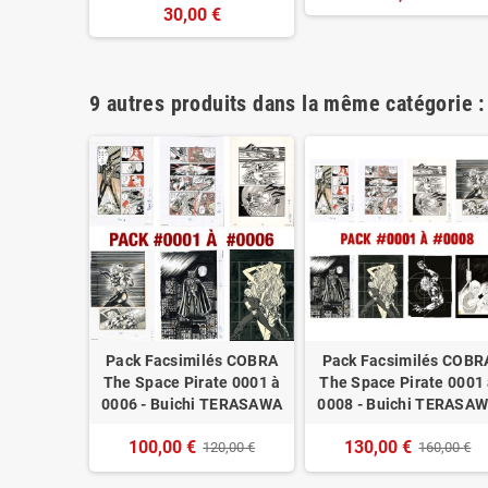
30,00 €
9 autres produits dans la même catégorie :
BRA The
Pack Facsimilés COBRA
Pack Facsimilés COBR
5 - Buichi
The Space Pirate 0001 à
The Space Pirate 0001
WA
0006 - Buichi TERASAWA
0008 - Buichi TERASA
€
100,00 €
130,00 €
120,00 €
160,00 €