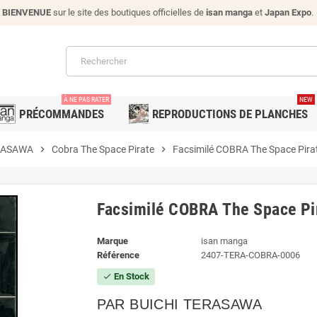
BIENVENUE
sur le site des boutiques officielles de
isan manga
et
Japan Expo
.
À NE PAS RATER
NEW
PRÉCOMMANDES
REPRODUCTIONS DE PLANCHES
ERASAWA
chevron_right
Cobra The Space Pirate
chevron_right
Facsimilé COBRA The Space Pira
Facsimilé COBRA The Space Pi
Marque
isan manga
Référence
2407-TERA-COBRA-0006
En Stock
check
PAR BUICHI TERASAWA