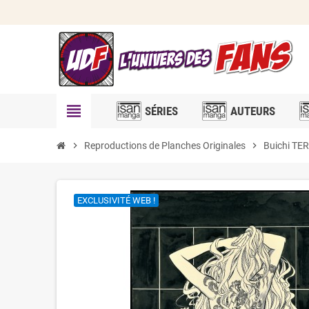
view_headline
SÉRIES
AUTEURS
chevron_right
Reproductions de Planches Originales
chevron_right
Buichi T
EXCLUSIVITÉ WEB !