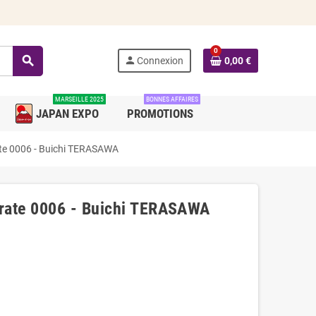
0
search
person
Connexion
0,00 €
MARSEILLE 2025
BONNES AFFAIRES
JAPAN EXPO
PROMOTIONS
te 0006 - Buichi TERASAWA
rate 0006 - Buichi TERASAWA