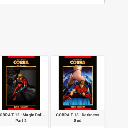
OBRA T.12 : Magic Doll -
COBRA T.13 : Darkness
Part 2
God