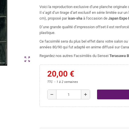
Voici la reproduction exclusive d’une planche original
Il s’agit d’un tirage d’art exclusif en série limitée sur
cm), proposé par
isan-sha
à l’occasion de
Japan Expo 
D’une grande qualité d’impression offset il est renforc
plastique.
Ce facsimilé sera du plus bel effet dans votre salon o
années 80/90 qui fut adapté en anime diffusé sur Cana
Regardez nos autres Facsimilés du Sensei
Terasawa B
zoom_out_map
20,00 €
TTC
1 à 2 semaines
remove
add