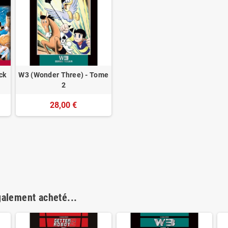
ck
W3 (Wonder Three) - Tome
2
28,00 €
galement acheté...