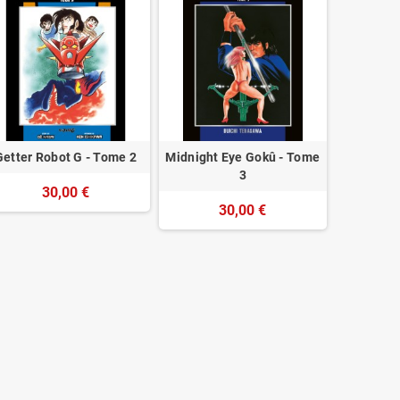
Getter Robot G - Tome 2
Midnight Eye Gokû - Tome
Black 
3
30,00 €
30,00 €