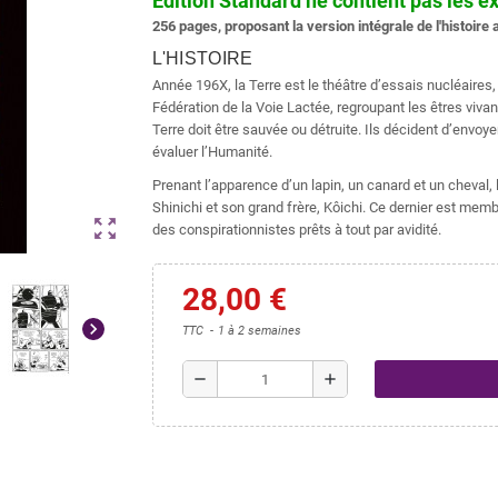
Edition Standard ne contient pas les e
256 pages, proposant la version intégrale de l'histoire 
L'HISTOIRE
Année 196X, la Terre est le théâtre d’essais nucléaires, d
Fédération de la Voie Lactée, regroupant les êtres vivant
Terre doit être sauvée ou détruite. Ils décident d’envoy
évaluer l’Humanité.
Prenant l’apparence d’un lapin, un canard et un cheval, 
Shinichi et son grand frère, Kôichi. Ce dernier est mem
zoom_out_map
des conspirationnistes prêts à tout par avidité.
28,00 €
chevron_right
TTC
1 à 2 semaines
remove
add