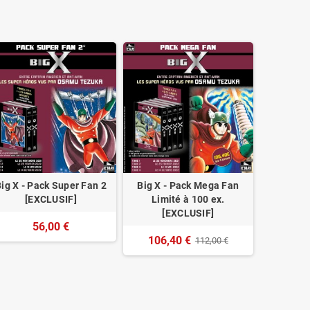
ig X - Pack Super Fan 2
Big X - Pack Mega Fan
[EXCLUSIF]
Limité à 100 ex.
[EXCLUSIF]
56,00 €
106,40 €
112,00 €