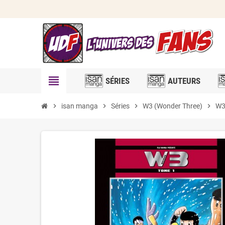
view_headline
SÉRIES
AUTEURS
chevron_right
isan manga
chevron_right
Séries
chevron_right
W3 (Wonder Three)
chevron_right
W3