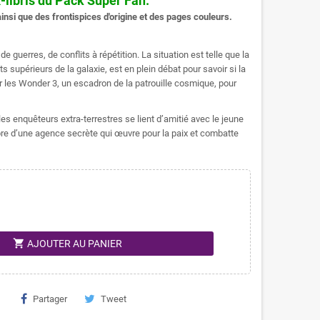
x-libris du Pack Super Fan.
ainsi que des frontispices d'origine et des pages couleurs.
e guerres, de conflits à répétition. La situation est telle que la
s supérieurs de la galaxie, est en plein débat pour savoir si la
er les Wonder 3, un escadron de la patrouille cosmique, pour
les enquêteurs extra-terrestres se lient d’amitié avec le jeune
bre d’une agence secrète qui œuvre pour la paix et combatte
shopping_cart
AJOUTER AU PANIER
Partager
Tweet