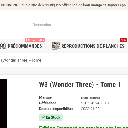
BIENVENUE
sur le site des boutiques officielles de
isan manga
et
Japan Expo
.
À NE PAS RATER
NEW
PRÉCOMMANDES
REPRODUCTIONS DE PLANCHES
 (Wonder Three) - Tome 1
W3 (Wonder Three) - Tome 1
Marque
isan manga
Référence
978-2-492463-18-1
Date de disponibilité:
2022-01-28
En Stock
check