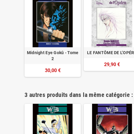
MAGMA -
Midnight Eye Gokû - Tome
LE FANTÔME DE L’OPÉ
1
2
29,90 €
€
30,00 €
3 autres produits dans la même catégorie :