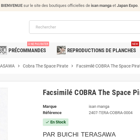
BIENVENUE
sur le site des boutiques officielles de
isan manga
et
Japan Expo
.
À NE PAS RATER
NEW
PRÉCOMMANDES
REPRODUCTIONS DE PLANCHES
ERASAWA
chevron_right
Cobra The Space Pirate
chevron_right
Facsimilé COBRA The Space Pira
Facsimilé COBRA The Space Pi
Marque
isan manga
Référence
2407-TERA-COBRA-0004
En Stock
check
PAR BUICHI TERASAWA