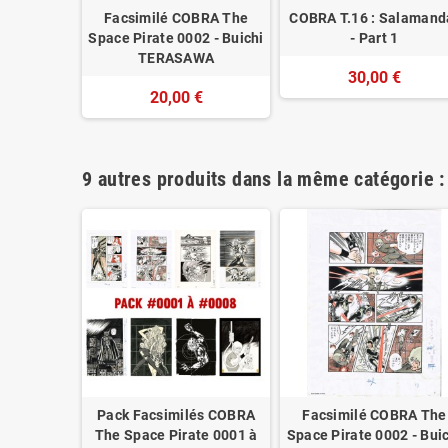
BRA The
Facsimilé COBRA The
COBRA T.16 : Salamand
3 - Buichi
Space Pirate 0002 - Buichi
- Part 1
WA
TERASAWA
30,00 €
€
20,00 €
9 autres produits dans la même catégorie :
BRA The
Pack Facsimilés COBRA
Facsimilé COBRA The
6 - Buichi
The Space Pirate 0001 à
Space Pirate 0002 - Bui