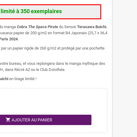
e limité à 350 exemplaires
e du manga
Cobra The Space Pirate
du Sensei
Terasawa Buichi.
 un luxueux papier de 200 g/m2 en format B4 Japonais (25,7 x 36,4
Paris 2024
.
é par un papier rigide de 260 g/m2 et protégé par une pochette
u votre bureau, et vous replongera dans le manga mythique des
l+, dans Récré A2 ou le Club Dorothée.
uichi
en tirage limité !
shopping_cart
AJOUTER AU PANIER