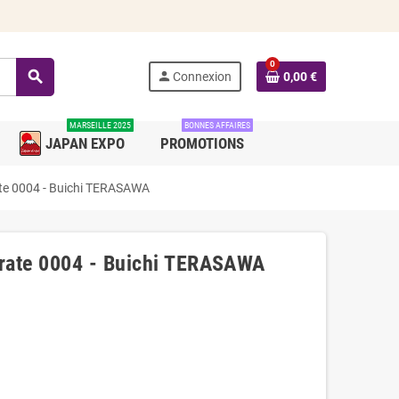
0
search
person
Connexion
0,00 €
MARSEILLE 2025
BONNES AFFAIRES
JAPAN EXPO
PROMOTIONS
te 0004 - Buichi TERASAWA
rate 0004 - Buichi TERASAWA