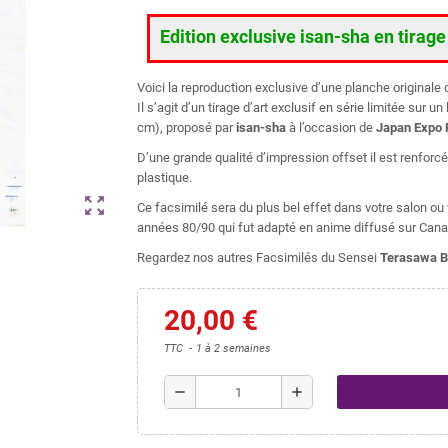
Edition exclusive isan-sha en tirag
Voici la reproduction exclusive d’une planche original
Il s’agit d’un tirage d’art exclusif en série limitée sur
cm), proposé par
isan-sha
à l’occasion de
Japan Expo 
D’une grande qualité d’impression offset il est renforc
plastique.
zoom_out_map
Ce facsimilé sera du plus bel effet dans votre salon o
années 80/90 qui fut adapté en anime diffusé sur Cana
Regardez nos autres Facsimilés du Sensei
Terasawa B
20,00 €
TTC
1 à 2 semaines
remove
add