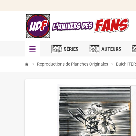
view_headline
SÉRIES
AUTEURS
chevron_right
Reproductions de Planches Originales
chevron_right
Buichi T