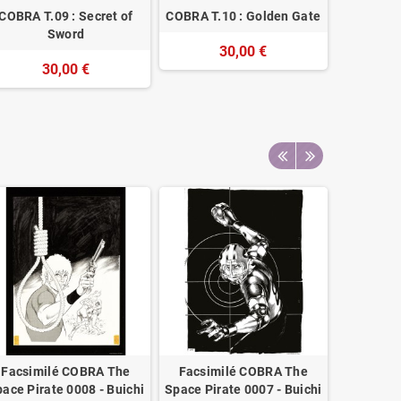
COBRA T.09 : Secret of
COBRA T.10 : Golden Gate
Facsimi
Sword
Cit
30,00 €
30,00 €
Facsimilé COBRA The
Facsimilé COBRA The
Pack Fa
ace Pirate 0008 - Buichi
Space Pirate 0007 - Buichi
The Spac