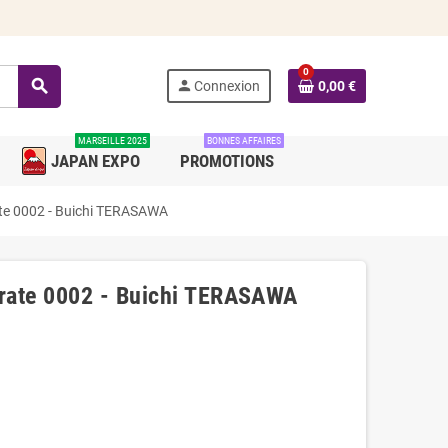
0
search
person
Connexion
0,00 €
MARSEILLE 2025
BONNES AFFAIRES
JAPAN EXPO
PROMOTIONS
te 0002 - Buichi TERASAWA
rate 0002 - Buichi TERASAWA