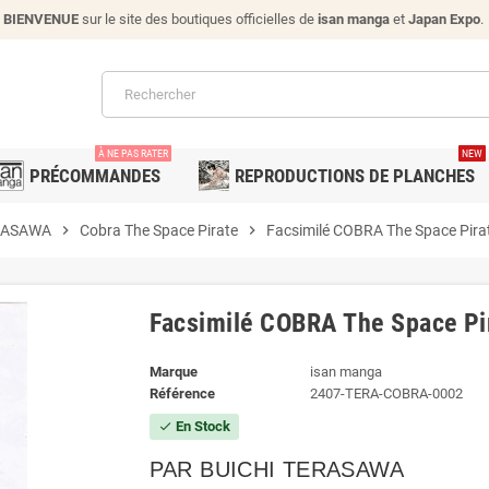
BIENVENUE
sur le site des boutiques officielles de
isan manga
et
Japan Expo
.
À NE PAS RATER
NEW
PRÉCOMMANDES
REPRODUCTIONS DE PLANCHES
ERASAWA
chevron_right
Cobra The Space Pirate
chevron_right
Facsimilé COBRA The Space Pira
Facsimilé COBRA The Space Pi
Marque
isan manga
Référence
2407-TERA-COBRA-0002
En Stock
check
PAR BUICHI TERASAWA