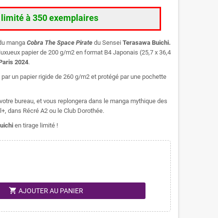
e limité à 350 exemplaires
e du manga
Cobra The Space Pirate
du Sensei
Terasawa Buichi.
 un luxueux papier de 200 g/m2 en format B4 Japonais (25,7 x 36,4
Paris 2024
.
é par un papier rigide de 260 g/m2 et protégé par une pochette
u votre bureau, et vous replongera dans le manga mythique des
l+, dans Récré A2 ou le Club Dorothée.
uichi
en tirage limité !
shopping_cart
AJOUTER AU PANIER