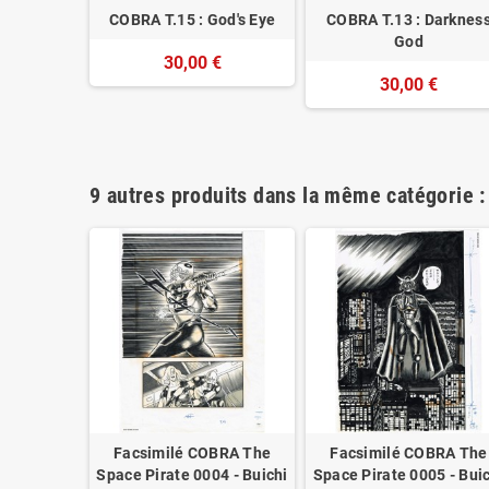
asa Hôjô
COBRA T.15 : God's Eye
COBRA T.13 : Darknes
r 05
God
30,00 €
€
30,00 €
9 autres produits dans la même catégorie :
BRA The
Facsimilé COBRA The
Facsimilé COBRA The
1 - Buichi
Space Pirate 0004 - Buichi
Space Pirate 0005 - Bui