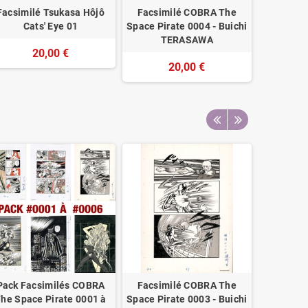
Facsimilé Tsukasa Hôjô
Facsimilé COBRA The
Facsimi
Cats' Eye 01
Space Pirate 0004 - Buichi
Cit
TERASAWA
20,00 €
20,00 €
Pack Facsimilés COBRA
Facsimilé COBRA The
Facsim
he Space Pirate 0001 à
Space Pirate 0003 - Buichi
Space Pir