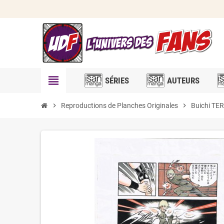
view_headline
SÉRIES
AUTEURS
chevron_right
Reproductions de Planches Originales
chevron_right
Buichi T