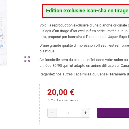
Edition exclusive isan-sha en tirag
Voici la reproduction exclusive d’une planche original
Il s’agit d’un tirage d’art exclusif en série limitée sur
cm), proposé par
isan-sha
à l’occasion de
Japan Expo 
D’une grande qualité d’impression offset il est renforc
plastique.
zoom_out_map
Ce facsimilé sera du plus bel effet dans votre salon o
années 80/90 qui fut adapté en anime diffusé sur Cana
Regardez nos autres Facsimilés du Sensei
Terasawa B
20,00 €
TTC
1 à 2 semaines
remove
add