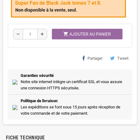
Super Fan de Black Jack tomes 7 et 8.
Non disponible à la vente, seul.
shopping_cart
remove
add
AJOUTER AU PANIER
Partager
Tweet
Garanties sécurité
Notre site internet intègre un certificat SSL et vous assure
une connexion HTTPS sécurisée.
Politique de livraison
Les expéditions se font sous 15 jours après réception de
votre commande et de votre paiement.
FICHE TECHNIQUE