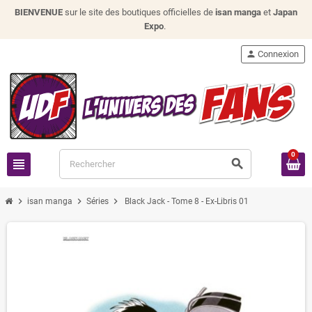
BIENVENUE
sur le site des boutiques officielles de
isan manga
et
Japan
Expo
.
person
Connexion
0
view_headline
search
chevron_right
chevron_right
chevron_right
isan manga
Séries
Black Jack - Tome 8 - Ex-Libris 01