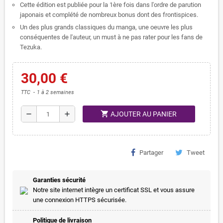
Cette édition est publiée pour la 1ère fois dans l'ordre de parution
japonais et complété de nombreux bonus dont des frontispices.
Un des plus grands classiques du manga, une oeuvre les plus
conséquentes de l'auteur, un must à ne pas rater pour les fans de
Tezuka.
30,00 €
TTC
1 à 2 semaines
shopping_cart
remove
add
AJOUTER AU PANIER
Partager
Tweet
Garanties sécurité
Notre site internet intègre un certificat SSL et vous assure
une connexion HTTPS sécurisée.
Politique de livraison