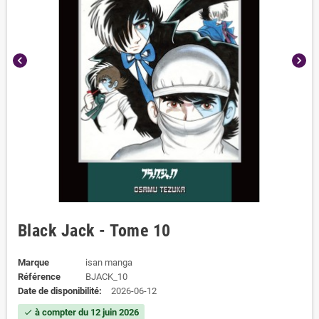
chevron_left
chevron_right
Black Jack - Tome 10
Marque
isan manga
Référence
BJACK_10
Date de disponibilité:
2026-06-12
à compter du 12 juin 2026
check