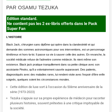
PAR OSAMU TEZUKA
Edition standard.
Ne contient pas les 2 ex-libris offerts dans le Pack
Super Fan
L'HISTOIRE
Black Jack, chirurgien sans diplôme qui opère dans la clandestinité et qui
demande des sommes astronomiques pour ses interventions, est un personnage
ténébreux et hors-la-loi. Il passe sa vie à sauver celle des autres. En revanche, la
société médicale refuse de l'admettre comme médecin. Ils nient même son
existence. Black jack pratique tranquillement dans sa petite clinique avec son
assistante Pinoko, qu'il a volontairement sauvée auparavant. Des patients,
diagnostiqués avec des maladies rares, lui rendent visite avec l'espoir d'être enfin
soignés, quelques soient les circonstances morales.
Cette édition de luxe sort à l'occasion du 50ème anniversaire de la
série (1973-2023)
Tezuka s'appuie sur sa propre expérience de médecin pour raconter
plusieurs histoires, souvent prétextes à une critique impitoyable de
la société.