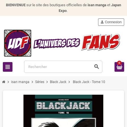
BIENVENUE
sur le site des boutiques officielles de
isan manga
et
Japan
Expo
.
person
Connexion
0
view_headline
search
chevron_right
chevron_right
chevron_right
chevron_right
isan manga
Séries
Black Jack
Black Jack - Tome 10