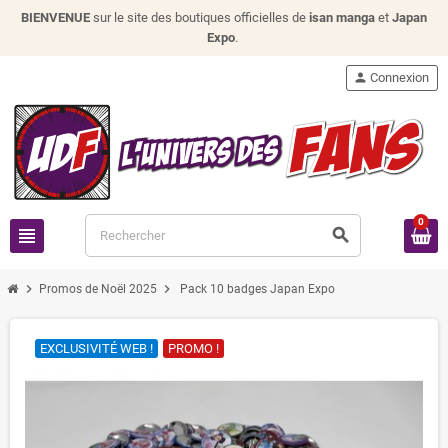
BIENVENUE
sur le site des boutiques officielles de
isan manga
et
Japan
Expo
.
person
Connexion
0
view_headline
search
chevron_right
chevron_right
Promos de Noël 2025
Pack 10 badges Japan Expo
EXCLUSIVITÉ WEB !
PROMO !